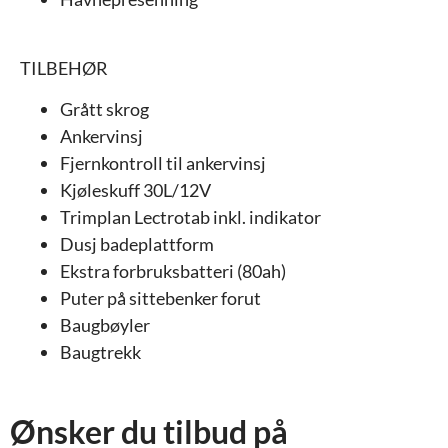
TILBEHØR
Grått skrog
Ankervinsj
Fjernkontroll til ankervinsj
Kjøleskuff 30L/12V
Trimplan Lectrotab inkl. indikator
Dusj badeplattform
Ekstra forbruksbatteri (80ah)
Puter på sittebenker forut
Baugbøyler
Baugtrekk
Ønsker du tilbud på