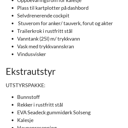
Plass til kartplotter på dashbord
Selvdrenerende cockpit
Stuverom for anker/ tauverk, forut og akter
Trailerkrok i rustfritt stål
Vanntank (25l) m/ trykkvann
Vask med trykkvannskran
Vindusvisker
Ekstrautstyr
UTSTYRSPAKKE:
Bunnstoff
Rekker i rustfritt stål
EVA Seadeck gummidørk Solseng
Kalesje
Havnepresenning