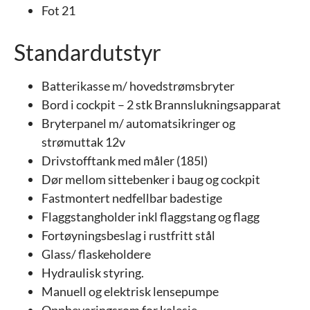
Fot 21
Standardutstyr
Batterikasse m/ hovedstrømsbryter
Bord i cockpit – 2 stk Brannslukningsapparat
Bryterpanel m/ automatsikringer og
strømuttak 12v
Drivstofftank med måler (185l)
Dør mellom sittebenker i baug og cockpit
Fastmontert nedfellbar badestige
Flaggstangholder inkl flaggstang og flagg
Fortøyningsbeslag i rustfritt stål
Glass/ flaskeholdere
Hydraulisk styring.
Manuell og elektrisk lensepumpe
Oppbevaringsrom for kalesje