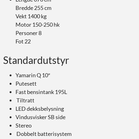
Bredde 255 cm
Vekt 1400 kg
Motor 150-250 hk
Personer 8
Fot 22
Standardutstyr
Yamarin Q 10″
Putesett
Fast bensintank 195L
Tiltratt
LED dekksbelysning
Vindusvisker SB side
Stereo
Dobbelt batterisystem