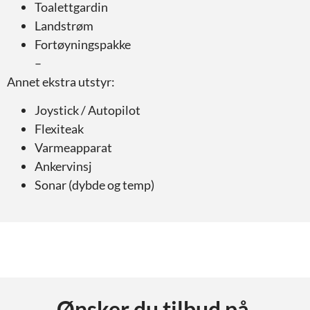
Toalettgardin
Landstrøm
Fortøyningspakke
–
Annet ekstra utstyr:
Joystick / Autopilot
Flexiteak
Varmeapparat
Ankervinsj
Sonar (dybde og temp)
Ønsker du tilbud på