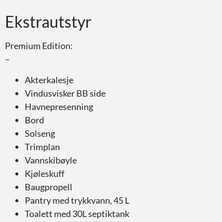
Ekstrautstyr
Premium Edition:
–
Akterkalesje
Vindusvisker BB side
Havnepresenning
Bord
Solseng
Trimplan
Vannskibøyle
Kjøleskuff
Baugpropell
Pantry med trykkvann, 45 L
Toalett med 30L septiktank